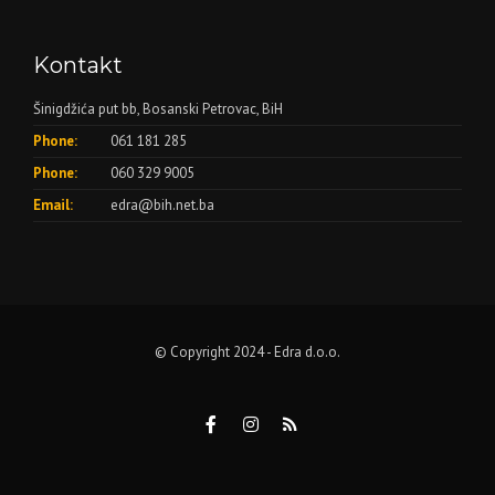
Kontakt
Šinigdžića put bb, Bosanski Petrovac, BiH
Phone:
061 181 285
Phone:
060 329 9005
Email:
edra@bih.net.ba
© Copyright 2024 - Edra d.o.o.