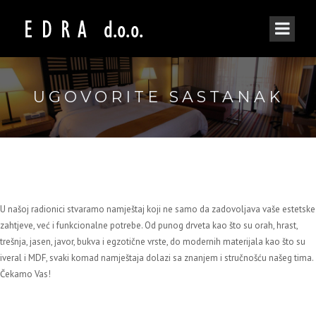
UGOVORITE SASTANAK
U našoj radionici stvaramo namještaj koji ne samo da zadovoljava vaše estetske
zahtjeve, već i funkcionalne potrebe. Od punog drveta kao što su orah, hrast,
trešnja, jasen, javor, bukva i egzotične vrste, do modernih materijala kao što su
iveral i MDF, svaki komad namještaja dolazi sa znanjem i stručnošću našeg tima.
Čekamo Vas!