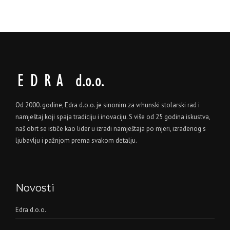
Od 2000. godine, Edra d.o.o. je sinonim za vrhunski stolarski rad i
namještaj koji spaja tradiciju i inovaciju. S više od 25 godina iskustva,
naš obrt se ističe kao lider u izradi namještaja po mjeri, izrađenog s
ljubavlju i pažnjom prema svakom detalju.
Novosti
Edra d.o.o.