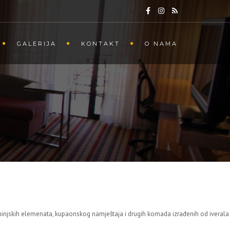
GALERIJA
KONTAKT
O NAMA
uhinjskih elemenata, kupaonskog namještaja i drugih komada izrađenih od iverala