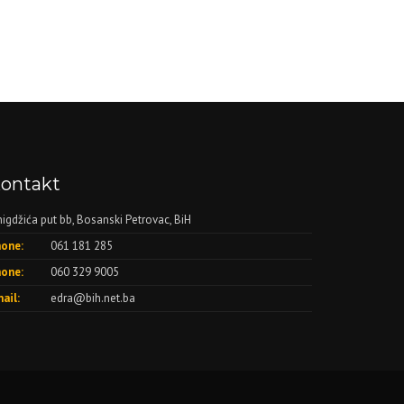
ontakt
nigdžića put bb, Bosanski Petrovac, BiH
one:
061 181 285
one:
060 329 9005
ail:
edra@bih.net.ba