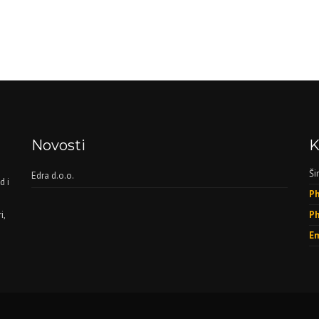
Novosti
K
Ši
Edra d.o.o.
d i
Ph
i,
Ph
Em