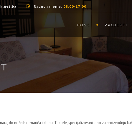
h.net.ba
Radno vrijeme:
08:00-17:00
HOME
PROJEKTI
PT
rmara, do noćnih ormarića i klupa. Takođe, specijalizovani smo za proizvodnju k