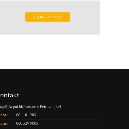
SIGN UP NOW
ontakt
nigdžića put bb, Bosanski Petrovac, BiH
one:
061 181 285
one:
060 329 9005