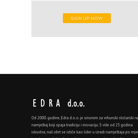
SIGN UP NOW
Od 2000. godine, Edra d.o.o. je sinonim za vrhunski stolarski ra
namještaj koji spaja tradiciju i inovaciju. S više od 25 godina
iskustva, naš obrt se ističe kao lider u izradi namještaja po mjer