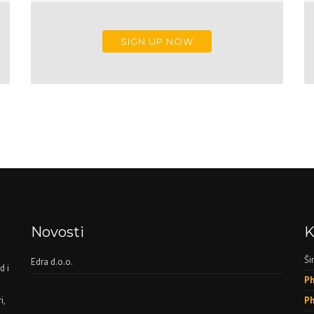
SIGN UP NOW
Novosti
K
Ši
Edra d.o.o.
d i
Ph
i,
Ph