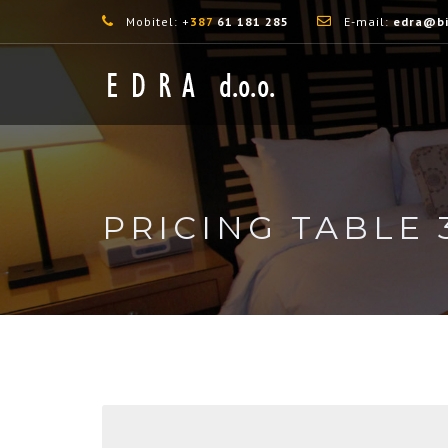
Mobitel: +
387
61 181 285
E-mail:
edra@bi
PRICING TABLE 