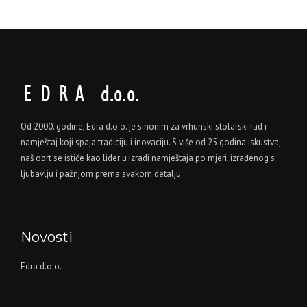
Od 2000. godine, Edra d.o.o. je sinonim za vrhunski stolarski rad i
namještaj koji spaja tradiciju i inovaciju. S više od 25 godina iskustva,
naš obrt se ističe kao lider u izradi namještaja po mjeri, izrađenog s
ljubavlju i pažnjom prema svakom detalju.
Novosti
Edra d.o.o.