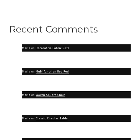
Recent Comments
Maria
on
Decorative Fabric Sofa
Maria
on
Multifunction Bed Red
Maria
on
Woven Square Chair
Maria
on
Classic Circular Table